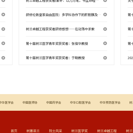
树兰卓越工程获奖者|蒙轩：以刀为笔，书生命经纬——杜克大学移植中心研修随笔
研修伦敦皇家自由医院：多学科协作下的肝胆胰及肝脏移植外科的新视界
第
树兰卓越工程获奖者研修感想——在动荡中求索
第
第十届树兰医学青年奖获奖者：张俊华教授
第
第十届树兰医学青年奖获奖者：于晓教授
2
中华医学会
中国医师协
中国药学会
中华口腔医学会
中华预防医学会
树
首页
树蕙滋兰
院士风采
树兰医学奖
树兰卓越工程
树兰