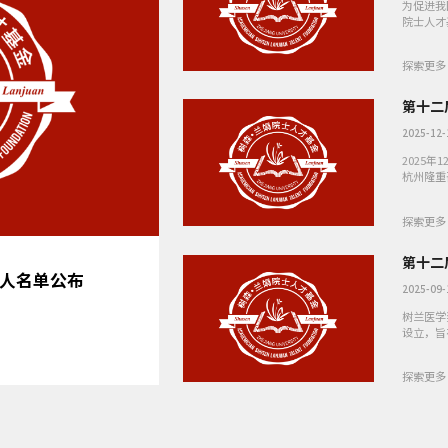
为促进我
院士人才
（简称树
励，支持
探索更多
第十二
2025-12-
2025
杭州隆重
奖”，洪
田、刘培峰
探索更多
第十二
人名单公布
2026树兰卓越工程申请人
2025-09-
树兰医学
设立，旨
我国医药
流行列。
探索更多