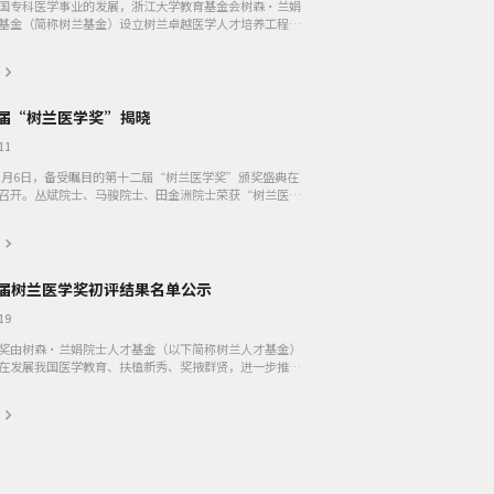
国专科医学事业的发展，浙江大学教育基金会树森•兰娟
基金（简称树兰基金）设立树兰卓越医学人才培养工程
兰卓越工程），致力于临床医学领域专科人才的培养与奖
进修、国际交流等各类...
届“树兰医学奖”揭晓
11
年12月6日，备受瞩目的第十二届“树兰医学奖”颁奖盛典在
召开。丛斌院士、马骏院士、田金洲院士荣获“树兰医学
韬、柯博文、舒易来、王婧、王超龙、陶勇、陆路、杨
、王峰、张...
届树兰医学奖初评结果名单公示
名单公布
关于第十三届树兰医学奖提
19
奖由树森·兰娟院士人才基金（以下简称树兰人才基金）
在发展我国医学教育、扶植新秀、奖掖群贤，进一步推动
卫生事业的发展，促使我国医学科学技术早日跻身世界一
树兰医学奖的评选对...