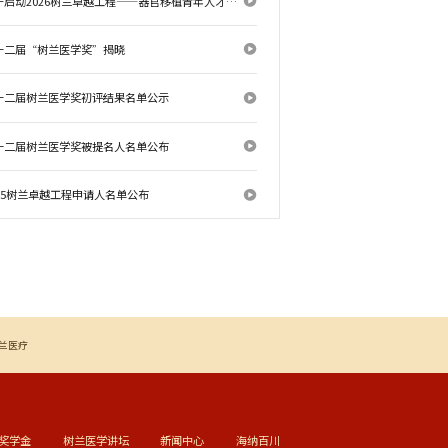
关于启动2026树兰卓越工程——器官移植青年人才海外研修支持计划的通知
十二届“树兰医学奖”揭晓
十二届树兰医学奖初评结果名单公示
十二届树兰医学奖被提名人名单公布
025树兰卓越工程申请人名单公布
兰医疗
奖学金
树兰医学讲坛
新闻中心
海纳百川