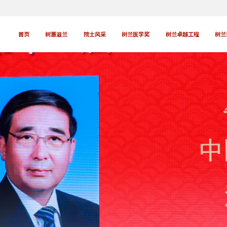
首页
树蕙滋兰
院士风采
树兰医学奖
树兰卓越工程
树兰