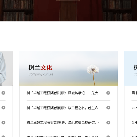
树兰卓越工程获奖者|刘康：风城访学记——芝大肝移植中心的两个月见闻与沉思
第
树兰卓越工程获奖者|何康：以工程之名，赴生命之约——韩国肝移植中心访学随笔
2
树兰卓越工程获奖者|廖涛：潜心移植免疫研究，守护“医学皇冠上的明珠”——哈佛医学院研修感想
关